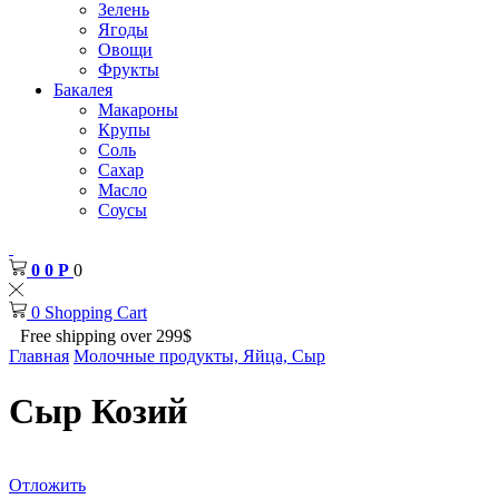
Зелень
Ягоды
Овощи
Фрукты
Бакалея
Макароны
Крупы
Соль
Сахар
Масло
Соусы
0
0
Р
0
0
Shopping Cart
Free shipping over 299$
Главная
Молочные продукты, Яйца, Сыр
Сыр Козий
Отложить