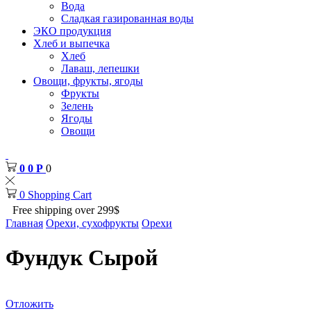
Вода
Сладкая газированная воды
ЭКО продукция
Хлеб и выпечка
Хлеб
Лаваш, лепешки
Овощи, фрукты, ягоды
Фрукты
Зелень
Ягоды
Овощи
0
0
Р
0
0
Shopping Cart
Free shipping over 299$
Главная
Орехи, сухофрукты
Орехи
Фундук Сырой
Отложить