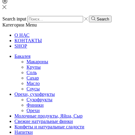
Search input
Search
Категории
Menu
О НАС
КОНТАКТЫ
SHOP
Бакалея
Макароны
Крупы
Соль
Сахар
Масло
Соусы
Орехи, сухофрукты
Сухофрукты
Финики
Орехи
Молочные продукты, Яйца, Сыр
Свежие натуральные финки
Конфеты и натуральные сладости
Напитки