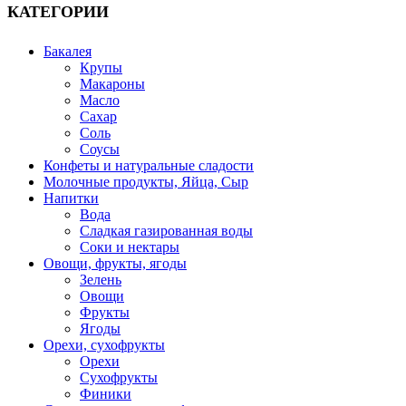
КАТЕГОРИИ
Бакалея
Крупы
Макароны
Масло
Сахар
Соль
Соусы
Конфеты и натуральные сладости
Молочные продукты, Яйца, Сыр
Напитки
Вода
Сладкая газированная воды
Соки и нектары
Овощи, фрукты, ягоды
Зелень
Овощи
Фрукты
Ягоды
Орехи, сухофрукты
Орехи
Сухофрукты
Финики