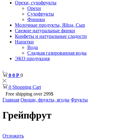
Орехи, сухофрукты
Орехи
Сухофрукты
Финики
Молочные продукты, Яйца, Сыр
Свежие натуральные финки
Конфеты и натуральные сладости
Напитки
Вода
Сладкая газированная воды
ЭКО продукция
0
0
Р
0
0
Shopping Cart
Free shipping over 299$
Главная
Овощи, фрукты, ягоды
Фрукты
Грейпфрут
Отложить