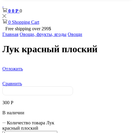
0
0
Р
0
0
Shopping Cart
Free shipping over 299$
Главная
Овощи, фрукты, ягоды
Овощи
Лук красный плоский
Отложить
Сравнить
300
Р
В наличии
Количество товара Лук
красный плоский