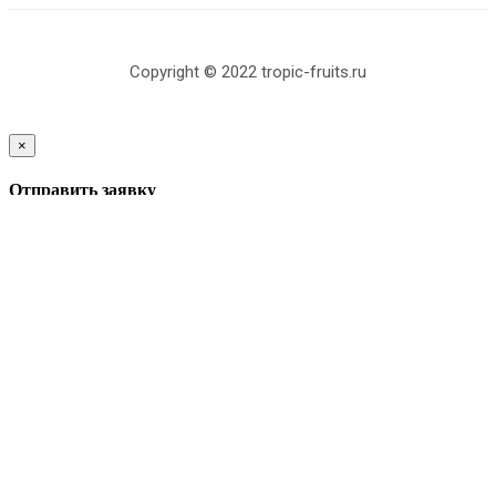
Copyright © 2022 tropic-fruits.ru
×
Отправить заявку
[contact-form-7 404 "Не найдено"]
Закрыть