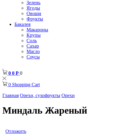
Зелень
Ягоды
Овощи
Фрукты
Бакалея
Макароны
Крупы
Соль
Сахар
Масло
Соусы
0
0
Р
0
0
Shopping Cart
Главная
Орехи, сухофрукты
Орехи
Миндаль Жареный
Отложить