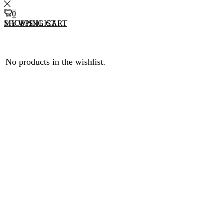
0
0
MY WISHLIST
SHOPPING CART
No products in the wishlist.