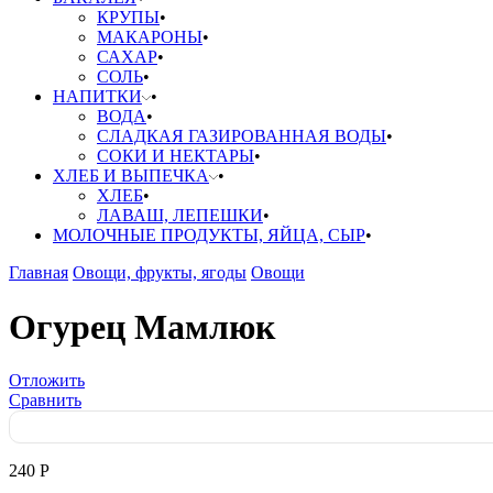
КРУПЫ
МАКАРОНЫ
САХАР
СОЛЬ
НАПИТКИ
ВОДА
СЛАДКАЯ ГАЗИРОВАННАЯ ВОДЫ
СОКИ И НЕКТАРЫ
ХЛЕБ И ВЫПЕЧКА
ХЛЕБ
ЛАВАШ, ЛЕПЕШКИ
МОЛОЧНЫЕ ПРОДУКТЫ, ЯЙЦА, СЫР
Главная
Овощи, фрукты, ягоды
Овощи
Огурец Мамлюк
Отложить
Сравнить
240
Р