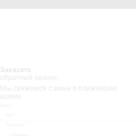
×
Отправить заявку
[contact-form-7 404 "Не найдено"]
ЗАКРЫТЬ
Заказать
обратный звонок
Мы свяжемся с вами в ближайшее
время
Name
ОТПРАВИТЬ