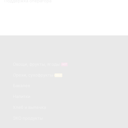
Поддержка оператора
Категории
Овощи, фрукты, ягоды
HOT
Орехи, сухофрукты
SALE
Бакалея
Напитки
Хлеб и выпечка
ЭКО продукты
Tropic-fruits.ru