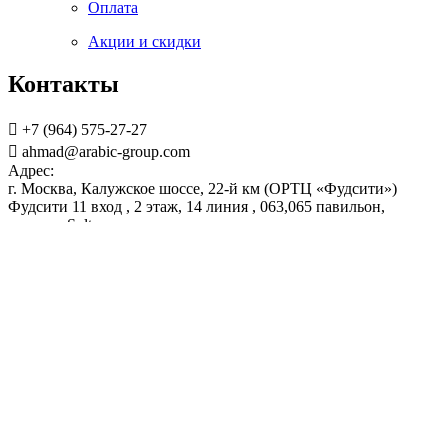
Оплата
Акции и скидки
Контакты
+7 (964) 575-27-27
ahmad@arabic-group.com
Адрес:
г. Москва, Калужское шоссе, 22-й км (ОРТЦ «Фудсити»)
Фудсити 11 вход , 2 этаж, 14 линия , 063,065 павильон,
магазин Sultan
Copyright © 2022 tropic-fruits.ru
×
Отправить заявку
[contact-form-7 404 "Не найдено"]
Закрыть